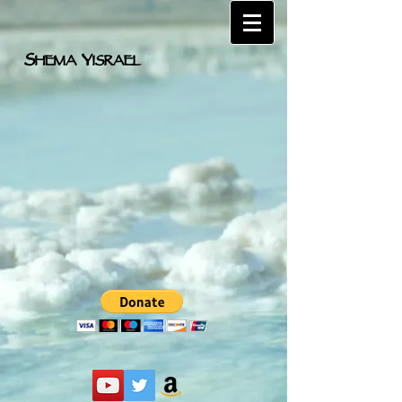
S
Y
HEMA
ISRAEL